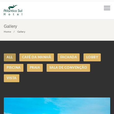
Gallery
Home
Gallery
ALL
CAFÉ DA MANHÃ
FACHADA
LOBBY
PISCINA
PRAIA
SALA DE CONVENÇÃO
VISTA