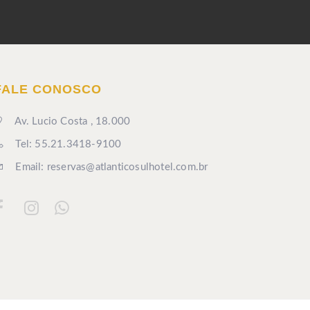
FALE CONOSCO
Av. Lucio Costa , 18.000
Tel: 55.21.3418-9100
Email: reservas@atlanticosulhotel.com.br