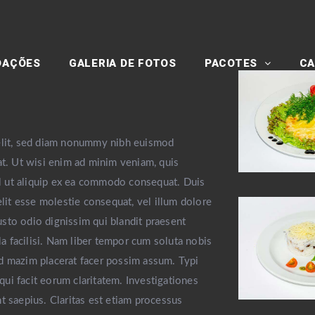
DAÇÕES
GALERIA DE FOTOS
PACOTES
CA
 elit, sed diam nonummy nibh euismod
at. Ut wisi enim ad minim veniam, quis
isl ut aliquip ex ea commodo consequat. Duis
elit esse molestie consequat, vel illum dolore
iusto odio dignissim qui blandit praesent
la facilisi. Nam liber tempor cum soluta nobis
d mazim placerat facer possim assum. Typi
 qui facit eorum claritatem. Investigationes
t saepius. Claritas est etiam processus