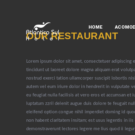
HOME
ACOMO
OUR RESTAURANT
Lorem ipsum dolor sit amet, consectetuer adipiscing
tincidunt ut laoreet dolore magna aliquam erat volutp
nostrud exerci tation ullamcorper suscipit lobortis n
autem vel eum iriure dolor in hendrerit in vulputate v
eu feugiat nulla facilisis at vero eros et accumsan et 
luptatum zzril delenit augue duis dolore te feugait nul
eleifend option congue nihil imperdiet doming id quo
non habent claritatem insitam; est usus legentis in iis
demonstraverunt lectores legere me lius quod ii legun