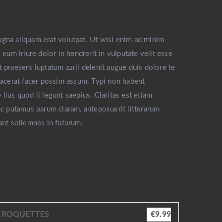
agna aliquam erat volutpat. Ut wisi enim ad minim
eum iriure dolor in hendrerit in vulputate velit esse
t praesent luptatum zzril delenit augue duis dolore te
placerat facer possim assum. Typi non habent
 lius quod ii legunt saepius. Claritas est etiam
c putamus parum claram, anteposuerit litterarum
ant sollemnes in futurum.
CROQUETTES
€9.99