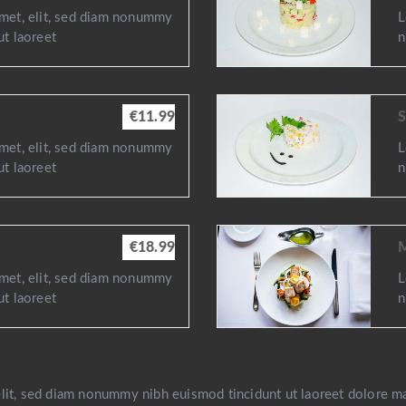
amet, elit, sed diam nonummy
L
ut laoreet
n
€11.99
amet, elit, sed diam nonummy
L
ut laoreet
n
€18.99
amet, elit, sed diam nonummy
L
ut laoreet
n
elit, sed diam nonummy nibh euismod tincidunt ut laoreet dolore m