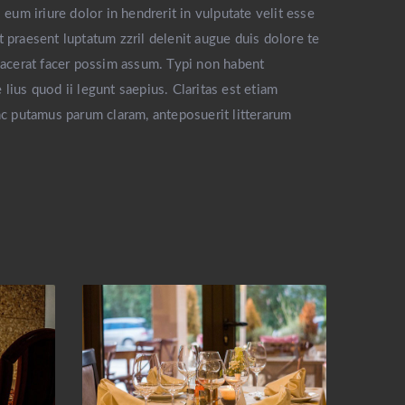
eum iriure dolor in hendrerit in vulputate velit esse
t praesent luptatum zzril delenit augue duis dolore te
placerat facer possim assum. Typi non habent
 lius quod ii legunt saepius. Claritas est etiam
c putamus parum claram, anteposuerit litterarum