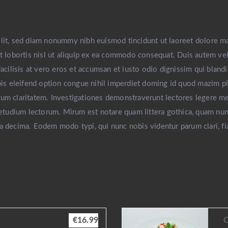
elit, sed diam nonummy nibh euismod tincidunt ut laoreet dolore m
t lobortis nisl ut aliquip ex ea commodo consequat. Duis autem vel 
facilisis at vero eros et accumsan et iusto odio dignissim qui blandi
obis eleifend option congue nihil imperdiet doming id quod mazim 
eorum claritatem. Investigationes demonstraverunt lectores legere me
tudium lectorum. Mirum est notare quam littera gothica, quam nun
a decima. Eodem modo typi, qui nunc nobis videntur parum clari, fi
€16.99