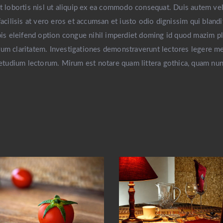
t lobortis nisl ut aliquip ex ea commodo consequat. Duis autem vel 
facilisis at vero eros et accumsan et iusto odio dignissim qui blandi
obis eleifend option congue nihil imperdiet doming id quod mazim 
eorum claritatem. Investigationes demonstraverunt lectores legere me
tudium lectorum. Mirum est notare quam littera gothica, quam nun