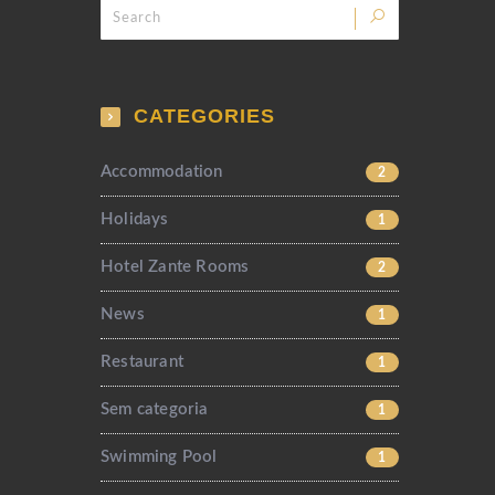
CATEGORIES
Accommodation
2
Holidays
1
Hotel Zante Rooms
2
News
1
Restaurant
1
Sem categoria
1
Swimming Pool
1