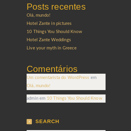
Posts recentes
Olá, mundo!
Hotel Zante in pictures
10 Things You Should Know
Hotel Zante Weddings
Live your myth in Greece
Comentários
Um comentarista do WordPress
em
Olá, mundo!
admin
em
10 Things You Should Know
SEARCH