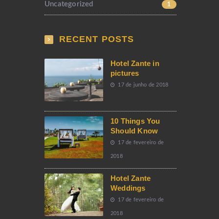
Uncategorized
1
RECENT POSTS
Hotel Zante in
pictures
17 de junho de 2018
10 Things You
Should Know
17 de fevereiro de
2018
Hotel Zante
Weddings
17 de fevereiro de
2018