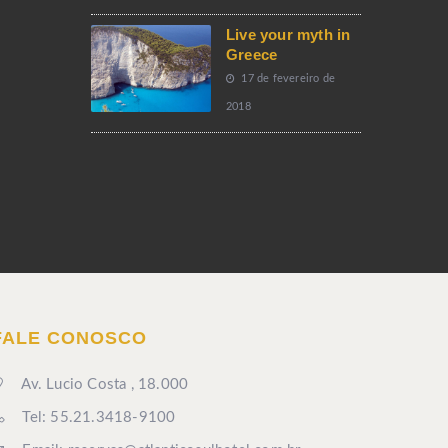
Live your myth in
Greece
17 de fevereiro de
2018
FALE CONOSCO
Av. Lucio Costa , 18.000
Tel: 55.21.3418-9100