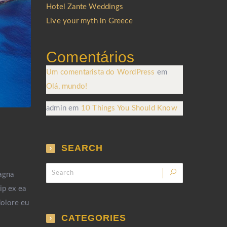
Hotel Zante Weddings
Live your myth in Greece
Comentários
Um comentarista do WordPress
em
Olá, mundo!
admin
em
10 Things You Should Know
SEARCH
agna
ip ex ea
dolore eu
CATEGORIES