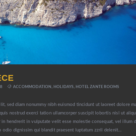
ECE
18
ACCOMMODATION
,
HOLIDAYS
,
HOTEL ZANTE ROOMS
elit, sed diam nonummy nibh euismod tincidunt ut laoreet dolore m
uis nostrud exerci tation ullamcorper suscipit lobortis nisl ut aliqu
n hendrerit in vulputate velit esse molestie consequat, vel illum 
to odio dignissim qui blandit praesent luptatum zzril delenit…