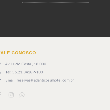
FALE CONOSCO
Av. Lucio Costa , 18.000
Tel: 55.21.3418-9100
Email: reservas@atlanticosulhotel.com.br