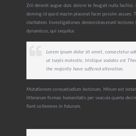
Zril delenit augue duis dolore te feugait nulla facili
doming id quod mazim placerat facer possim assum. Typ
claritatem. Investigationes demonstraverunt lectores l
dynamicus, qui sequitur.
Lorem ipsum dolor sit amet, consectetur adi
ut turpis molestie, tristique sodales est Th
the majority have suffered alteration.
Mutationem consuetudium lectorum. Mirum est notare
litterarum formas humanitatis per seacula quarta deci
fiant sollemnes in futurum.