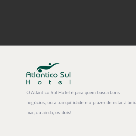
O Atlântico Sul Hotel é para quem busca bons
negócios, ou a tranquilidade e o prazer de estar à beir
mar, ou ainda, os dois!