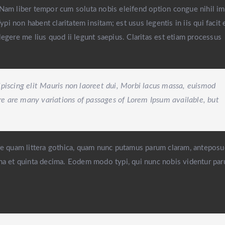
si. Nam liber tempor cum soluta nobis eleifend option congue nihil i
i non habent claritatem insitam; est usus legentis in iis qui facit
egere me lius quod ii legunt saepius. Claritas est etiam processus
piscing elit Mauris non laoreet dui, Morbi lacus massa, euismod
ere are many variations of passages of Lorem Ipsum available, but
 quam littera gothica, quam nunc putamus parum claram, anteposu
ma et quinta decima. Eodem modo typi, qui nunc nobis videntur paru