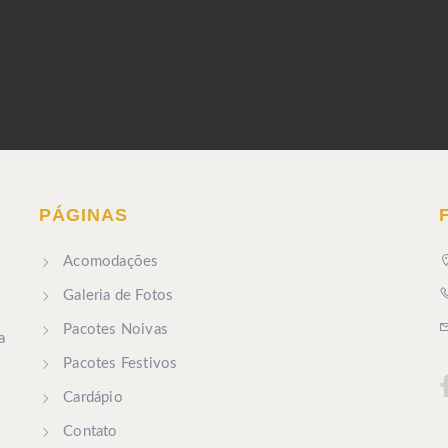
PÁGINAS
Acomodações
Galeria de Fotos
Pacotes Noivas
a
Pacotes Festivos
Cardápio
Contato