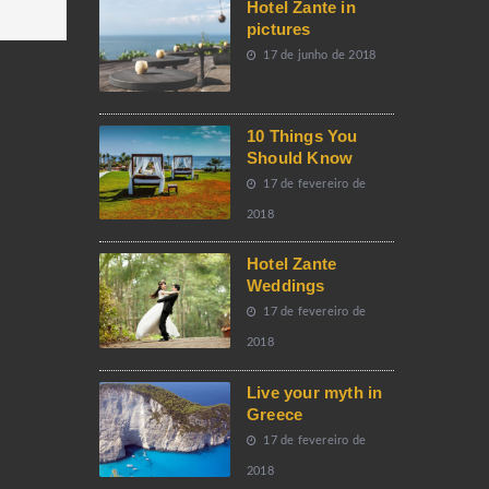
Hotel Zante in
pictures
17 de junho de 2018
10 Things You
Should Know
17 de fevereiro de
2018
Hotel Zante
Weddings
17 de fevereiro de
2018
Live your myth in
Greece
17 de fevereiro de
2018