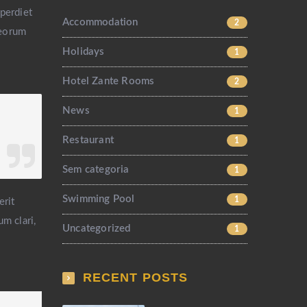
mperdiet
Accommodation
2
 eorum
Holidays
1
Hotel Zante Rooms
2
News
1
Restaurant
1
Sem categoria
1
Swimming Pool
1
erit
m clari,
Uncategorized
1
RECENT POSTS