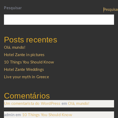
Pesquisar
Pesquisa
Posts recentes
Olá, mundo!
Hotel Zante in pictures
10 Things You Should Know
Hotel Zante Weddings
Live your myth in Greece
Comentários
Um comentarista do WordPress
em
Olá, mundo!
admin
em
10 Things You Should Know